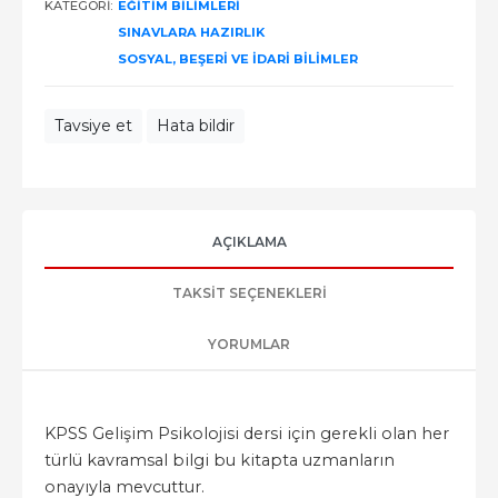
KATEGORI:
EĞITIM BILIMLERI
SINAVLARA HAZIRLIK
SOSYAL, BEŞERI VE İDARI BILIMLER
Tavsiye et
Hata bildir
AÇIKLAMA
TAKSIT SEÇENEKLERI
YORUMLAR
KPSS Gelişim Psikolojisi dersi için gerekli olan her
türlü kavramsal bilgi bu kitapta uzmanların
onayıyla mevcuttur.