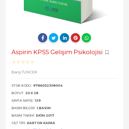
Aspirin KPSS Gelişim Psikolojisi
Barış TUNCER
STOK KODU:
9786052308004
BOYUT:
20 X 28
SAYFA SAYISI:
129
BASIM BILGISI:
1.BASIM
BASIM TARIHI:
EKIM 2017
CILT TIPI:
KARTON KAPAK