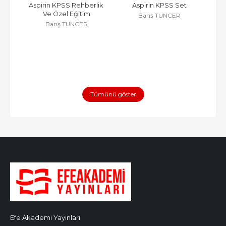
k 
Aspirin KPSS Rehberlik 
Aspirin KPSS Set
Asp
lik
Ve Özel Eğitim
Barış TUNCER
Barış TUNCER
Tümünü göster
Efe Akademi Yayınları