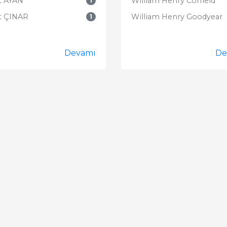
t AYAN
William Henry Corfield
1
t ÇINAR
William Henry Goodyear
1
Devamı
De