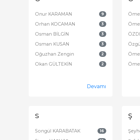
Onur KARAMAN
Ömer
9
Orhan KOCAMAN
Öme
3
Osman BİLGİN
ÖZD
3
Osman KUSAN
Özgü
3
Oğuzhan Zengin
Ömer
2
Okan GÜLTEKİN
Ömer
2
Devamı
S
Ş
Songül KARABATAK
Şeyh
16