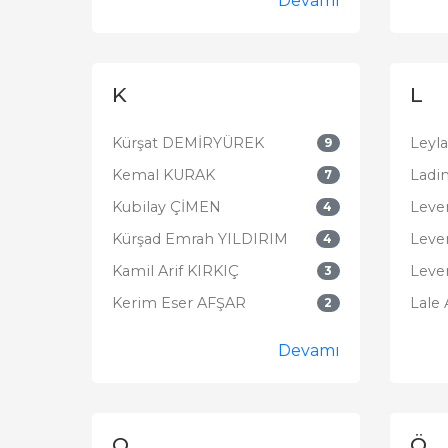
Devamı
K
L
Kürşat DEMİRYÜREK
Leyl
9
Kemal KURAK
Ladi
7
Kubilay ÇİMEN
Leve
4
Kürşad Emrah YILDIRIM
Leve
4
Kamil Arif KIRKIÇ
Leve
3
Kerim Eser AFŞAR
Lale
2
Devamı
O
Ö