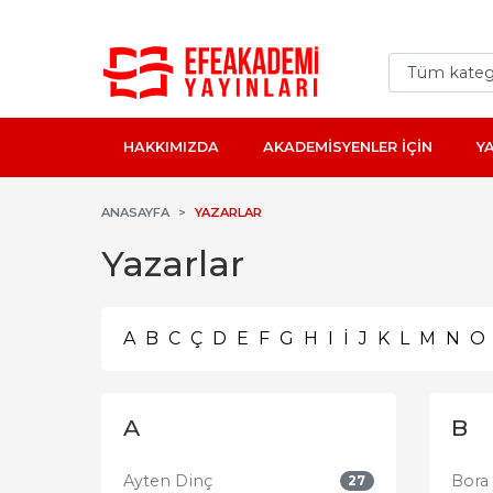
HAKKIMIZDA
AKADEMİSYENLER İÇİN
Y
ANASAYFA
YAZARLAR
Yazarlar
A
B
C
Ç
D
E
F
G
H
I
İ
J
K
L
M
N
O
A
B
Ayten Dinç
Bora
27