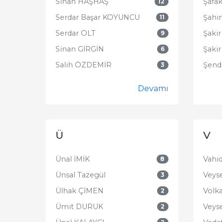
Sinan HAŞHAŞ
Şafa
12
Serdar Başar KOYUNCU
Şahi
11
Serdar OLT
Şaki
9
Sinan GİRGİN
Şaki
6
Salih ÖZDEMİR
Şendi
3
Devamı
Ü
V
Ünal İMİK
Vahi
8
Ünsal Tazegül
Veys
3
Ülhak ÇİMEN
Volk
2
Ümit DURUK
Veyse
2