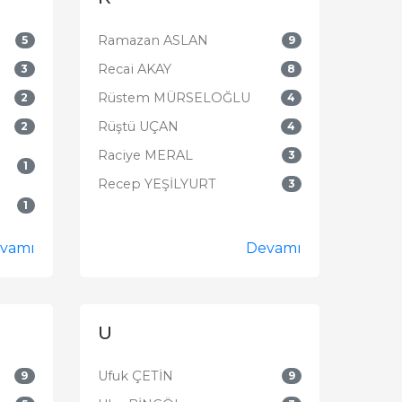
Ramazan ASLAN
5
9
Recai AKAY
3
8
Rüstem MÜRSELOĞLU
2
4
Rüştü UÇAN
2
4
Raciye MERAL
3
1
Recep YEŞİLYURT
3
1
vamı
Devamı
U
Ufuk ÇETİN
9
9