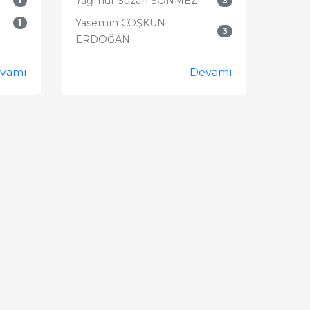
Yağmur Suzan SÖNMEZ
1
3
Yasemin COŞKUN
1
3
ERDOĞAN
vamı
Devamı