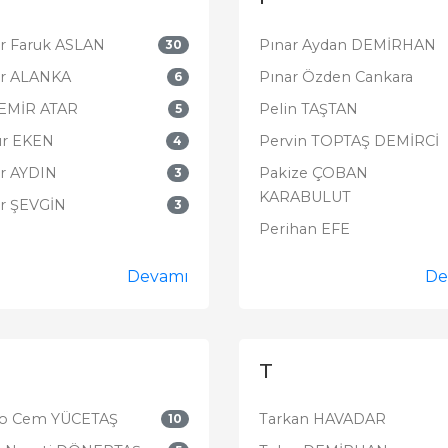
 Faruk ASLAN
Pınar Aydan DEMİRHAN
30
r ALANKA
Pınar Özden Cankara
6
EMİR ATAR
Pelin TAŞTAN
5
r EKEN
Pervin TOPTAŞ DEMİRCİ
4
 AYDIN
Pakize ÇOBAN
3
KARABULUT
 ŞEVGİN
3
Perihan EFE
Devamı
De
T
o Cem YÜCETAŞ
Tarkan HAVADAR
10