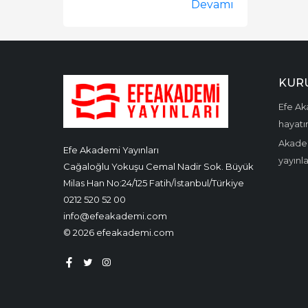
Devamı
KUR
Efe Aka
hayatın
Akadem
Efe Akademi Yayınları
yayınl
Cağaloğlu Yokuşu Cemal Nadir Sok. Büyük
Milas Han No:24/125 Fatih/İstanbul/Türkiye
0212 520 52 00
info@efeakademi.com
© 2026 efeakademi.com