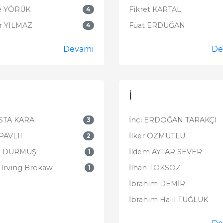
e YÖRÜK
Fikret KARTAL
4
r YILMAZ
Fuat ERDUĞAN
4
Devamı
De
İ
USTA KARA
İnci ERDOĞAN TARAKÇI
3
PAVLII
İlker ÖZMUTLU
2
m DURMUŞ
İldem AYTAR SEVER
1
 Irving Brokaw
İlhan TOKSÖZ
1
İbrahim DEMİR
İbrahim Halil TUĞLUK