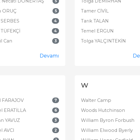
k Necati DÖNERTAŞ
Tolga DEMİRHAN
5
n ORUÇ
Tamer CİVİL
5
r SERBES
Tarık TALAN
4
r TÜFEKÇİ
Temel ERGUN
4
l Can
Tolga YALÇINTEKİN
3
Devamı
De
W
d FARAJOV
Walter Camp
7
el ERATİLLA
Woods Hutchinson
6
an YAVUZ
William Byron Forbush
3
l AVCI
William Elwood Byerly
2