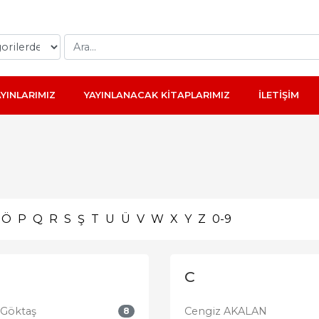
AYINLARIMIZ
YAYINLANACAK KİTAPLARIMIZ
İLETİŞİM
Ö
P
Q
R
S
Ş
T
U
Ü
V
W
X
Y
Z
0-9
C
 Göktaş
Cengiz AKALAN
8