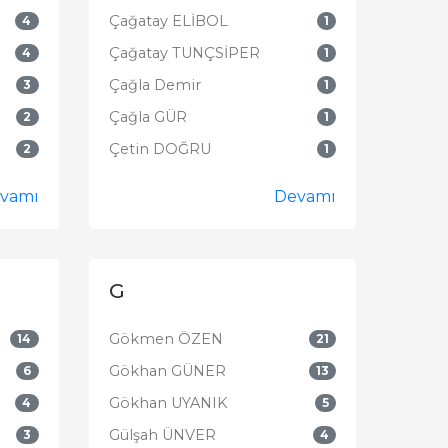
Çağatay ELİBOL
4
1
Çağatay TUNÇSİPER
4
1
Çağla Demir
3
1
Çağla GÜR
2
1
Çetin DOĞRU
2
1
vamı
Devamı
G
Gökmen ÖZEN
14
21
Gökhan GÜNER
6
13
Gökhan UYANIK
4
5
Gülşah ÜNVER
3
4