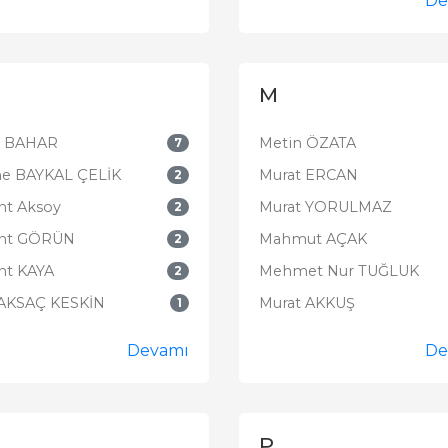
De
M
a BAHAR
Metin ÖZATA
7
ne BAYKAL ÇELİK
Murat ERCAN
2
nt Aksoy
Murat YORULMAZ
2
nt GÖRÜN
Mahmut AÇAK
2
nt KAYA
Mehmet Nur TUĞLUK
2
 AKSAÇ KESKİN
Murat AKKUŞ
1
Devamı
De
P