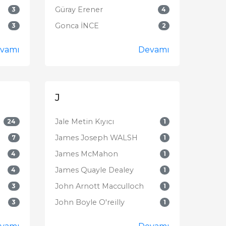
Güray Erener
3
4
Gonca İNCE
3
2
vamı
Devamı
J
Jale Metin Kıyıcı
24
1
James Joseph WALSH
7
1
James McMahon
4
1
James Quayle Dealey
4
1
John Arnott Macculloch
3
1
John Boyle O'reilly
3
1