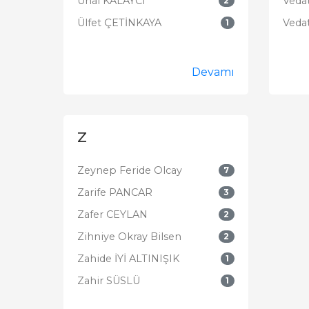
Ünal KALAYCI
Veda
2
Ülfet ÇETİNKAYA
Veda
1
Devamı
Z
Zeynep Feride Olcay
7
Zarife PANCAR
3
Zafer CEYLAN
2
Zihniye Okray Bilsen
2
Zahide İYİ ALTINIŞIK
1
Zahir SÜSLÜ
1