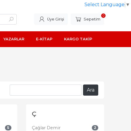
Select Language
▼
0
Üye Girişi
Sepetim
YAZARLAR
E-KİTAP
KARGO TAKİP
Ç
Çağlar Demir
5
2