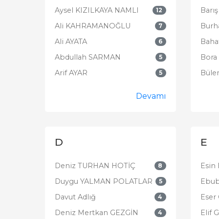
Aysel KIZILKAYA NAMLI
Barı
12
Ali KAHRAMANOĞLU
Burh
7
Ali AYATA
Baha
6
Abdullah SARMAN
Bora
5
Arif AYAR
Büle
5
Devamı
D
E
Deniz TURHAN HOTİÇ
Esin
8
Duygu YALMAN POLATLAR
Ebub
5
Davut Adlığ
Eser
4
Deniz Mertkan GEZGİN
Elif
4