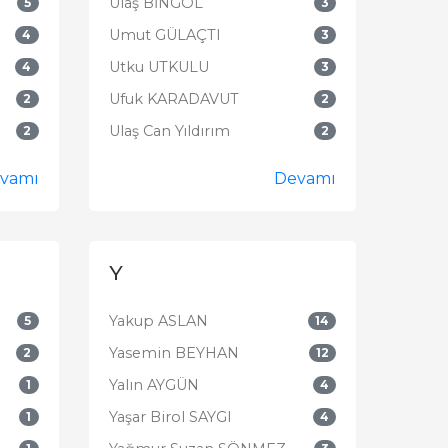
Ulaş BİNGÖL
5
3
Umut GÜLAÇTI
4
3
Utku UTKULU
4
3
Ufuk KARADAVUT
2
2
Ulaş Can Yıldırım
2
2
vamı
Devamı
Y
Yakup ASLAN
5
14
Yasemin BEYHAN
2
12
Yalın AYGÜN
1
4
Yaşar Birol SAYGI
1
4