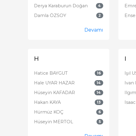
Derya Karaburun Doğan
Emr
4
Damla ÖZSOY
Ense
2
Devamı
H
I
Hatice BAYGUT
Işıl 
16
Hale UYAR HAZAR
Ivan 
14
Hüseyin KAFADAR
Ilgı
14
Hakan KAYA
Isaac
13
Hürmüz KOÇ
6
Hüseyin MERTOL
5