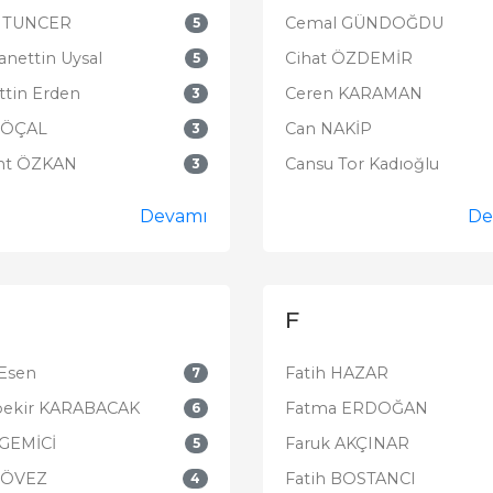
ş TUNCER
Cemal GÜNDOĞDU
5
anettin Uysal
Cihat ÖZDEMİR
5
ttin Erden
Ceren KARAMAN
3
 ÖÇAL
Can NAKİP
3
nt ÖZKAN
Cansu Tor Kadıoğlu
3
Devamı
De
F
 Esen
Fatih HAZAR
7
ekir KARABACAK
Fatma ERDOĞAN
6
 GEMİCİ
Faruk AKÇINAR
5
 GÖVEZ
Fatih BOSTANCI
4