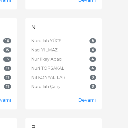
vamı
Devamı
N
Nurullah YÜCEL
16
8
Naci YILMAZ
15
6
Nur İlkay Abacı
13
4
Nuri TOPSAKAL
11
4
Nil KONYALILAR
11
3
Nurullah Çalış
11
3
vamı
Devamı
R