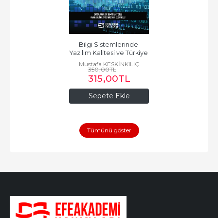
Bilgi Sistemlerinde 
Yazılım Kalitesi ve Türkiye 
Uygulaması
Mustafa KESKİNKILIÇ
350
,00
TL
315
,00
TL
Sepete Ekle
Tümünü göster