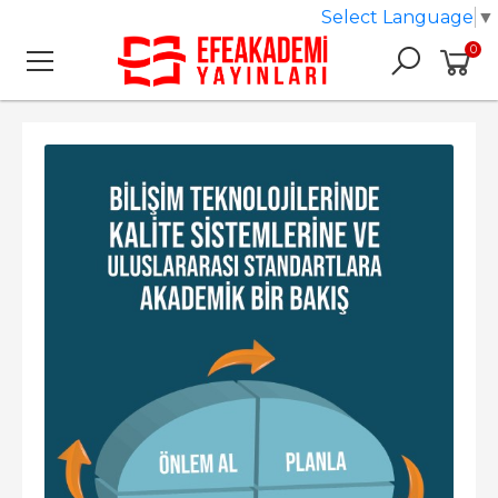
Select Language
▼
0