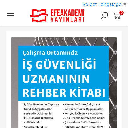
Select Language
▼
0