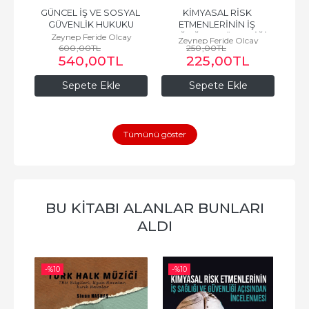
NLİĞİ
GÜNCEL İŞ VE SOSYAL 
KİMYASAL RİSK 
İş 
GÜVENLİK HUKUKU
ETMENLERİNİN İŞ 
Me
ay
SAĞLIĞI VE GÜVENLİĞİ 
Zeynep Feride Olcay
Z
Zeynep Feride Olcay
600
,00
TL
250
AÇISINDAN 
,00
TL
540
,00
TL
225
,00
TL
İNCELENMESİ
Sepete Ekle
Sepete Ekle
Tümünü göster
BU KITABI ALANLAR BUNLARI
ALDI
-%
10
-%
10
-%