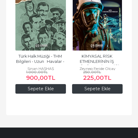
Türk Halk Müziği - THM 
KİMYASAL RİSK 
Ri
Bilgileri - Uzun   Havalar - 
ETMENLERİNİN İŞ 
Kırık Havalar-
SAĞLIĞI VE GÜVENLİĞİ 
ay
Se
Sinan HAŞHAŞ
Zeynep Feride Olcay
1.000
,00
TL
250
AÇISINDAN 
,00
TL
900
,00
TL
225
,00
TL
İNCELENMESİ
Sepete Ekle
Sepete Ekle