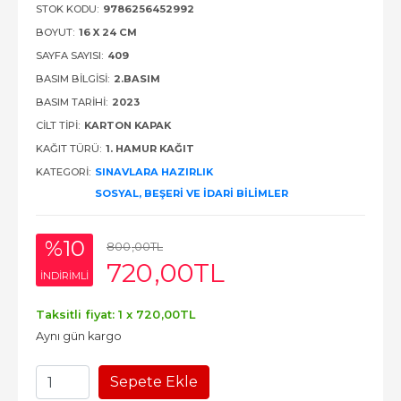
STOK KODU:
9786256452992
BOYUT:
16 X 24 CM
SAYFA SAYISI:
409
BASIM BILGISI:
2.BASIM
BASIM TARIHI:
2023
CILT TIPI:
KARTON KAPAK
KAĞIT TÜRÜ:
1. HAMUR KAĞIT
KATEGORI:
SINAVLARA HAZIRLIK
SOSYAL, BEŞERI VE İDARI BILIMLER
%10
800
,00
TL
720
,00
TL
INDIRIMLI
Taksitli fiyat: 1 x
720
,00
TL
Aynı gün kargo
Sepete Ekle