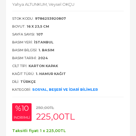
Yahya ALTUNKUM,
Veysel OKÇU
STOK KODU:
9786253920807
BOYUT:
16 X 23,5 CM
SAYFA SAYISI:
107
BASIM YERI:
İSTANBUL
BASIM BILGISI:
1. BASIM
BASIM TARIHI:
2024
CILT TIPI:
KARTON KAPAK
KAĞIT TÜRÜ:
1. HAMUR KAĞIT
DILI:
TÜRKÇE
KATEGORI:
SOSYAL, BEŞERI VE İDARI BILIMLER
%10
250
,00
TL
225
,00
TL
INDIRIMLI
Taksitli fiyat: 1 x
225
,00
TL