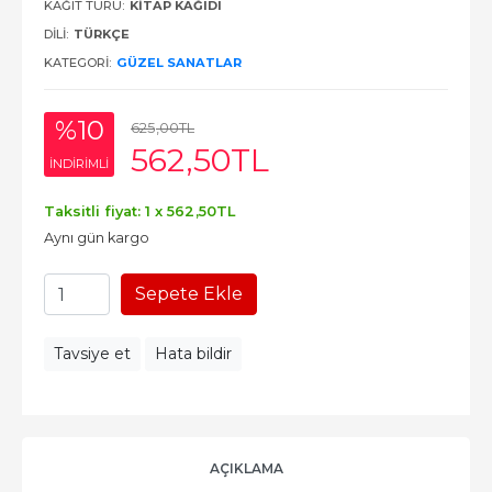
KAĞIT TÜRÜ:
KITAP KAĞIDI
DILI:
TÜRKÇE
KATEGORI:
GÜZEL SANATLAR
%10
625
,00
TL
562
,50
TL
INDIRIMLI
Taksitli fiyat: 1 x
562
,50
TL
Aynı gün kargo
Sepete Ekle
Tavsiye et
Hata bildir
AÇIKLAMA