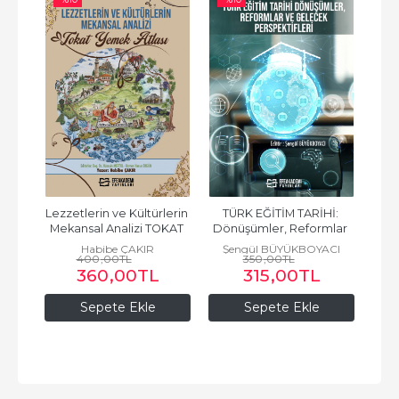
e İş 
Lezzetlerin ve Kültürlerin 
TÜRK EĞİTİM TARİHİ: 
Spo
lizi
Mekansal Analizi TOKAT 
Dönüşümler, Reformlar 
ve 
YEMEK ATLASI
ve Gelecek Perspektifleri
Z
Ser
Habibe ÇAKIR
Şengül BÜYÜKBOYACI
400
,00
TL
350
,00
TL
360
,00
TL
315
,00
TL
Sepete Ekle
Sepete Ekle