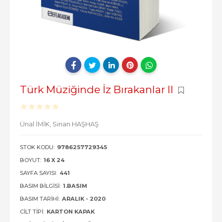
Türk Müziğinde İz Bırakanlar II
Ünal İMİK,
Sinan HAŞHAŞ
STOK KODU:
9786257729345
BOYUT:
16 X 24
SAYFA SAYISI:
441
BASIM BILGISI:
1.BASIM
BASIM TARIHI:
ARALIK - 2020
CILT TIPI:
KARTON KAPAK