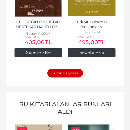
 
GELENEĞİN İZİNDE BİR 
Türk Müziğinde İz 
BESTEKÂR HÂLİD LEM’İ 
Bırakanlar VI
ATLI (Halit Lemi Atlı)
Ünal İMİK
Tugay AKSOY
450
,00
TL
550
,00
TL
405
,00
TL
495
,00
TL
Sepete Ekle
Sepete Ekle
Tümünü göster
BU KITABI ALANLAR BUNLARI
ALDI
-%
10
-%
10
-%