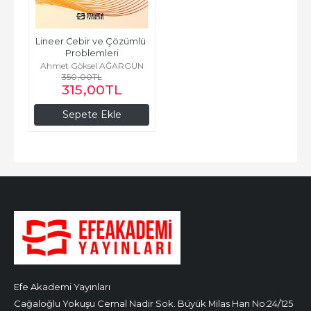
Lineer Cebir ve Çözümlü 
Problemleri
Ahmet Göksel AĞARGÜN
350
,00
TL
315
,00
TL
Sepete Ekle
Efe Akademi Yayınları
Cağaloğlu Yokuşu Cemal Nadir Sok. Büyük Milas Han No:24/125