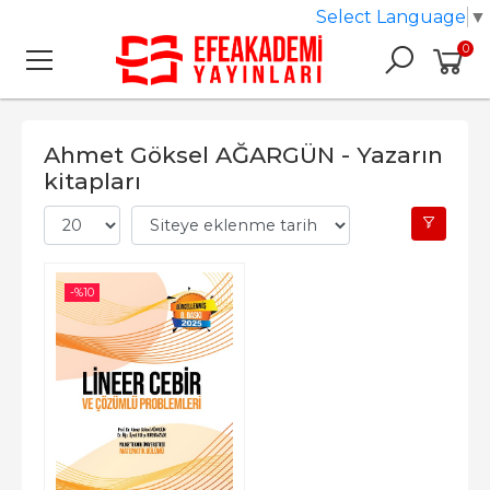
Select Language
▼
0
Ahmet Göksel AĞARGÜN - Yazarın
kitapları
-%
10