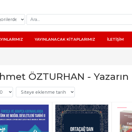
AYINLARIMIZ
YAYINLANACAK KİTAPLARIMIZ
İLETİŞİM
hmet ÖZTURHAN - Yazarın k
-%
10
-%
10
-%
10