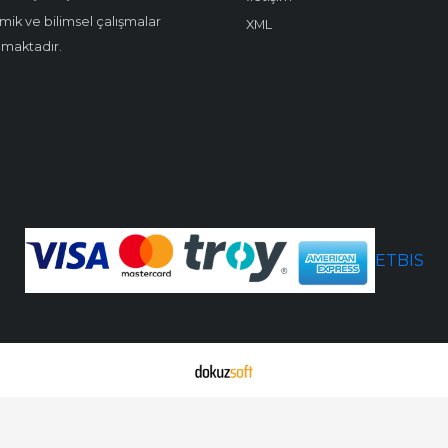
ik ve bilimsel çalışmalar
XML
amaktadır.
ETBIS