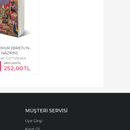
TİMUR (İBRETU’N-
NÂZIRÎN)
et ÖZTURHAN
280
,00
TL
252
,00
TL
MÜŞTERI SERVISI
Üye Girişi
Kayıt Ol