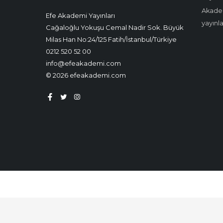
Akadem
Efe Akademi Yayınları
yayınl
Cağaloğlu Yokuşu Cemal Nadir Sok. Büyük
Milas Han No:24/125 Fatih/İstanbul/Türkiye
0212 520 52 00
info@efeakademi.com
© 2026 efeakademi.com