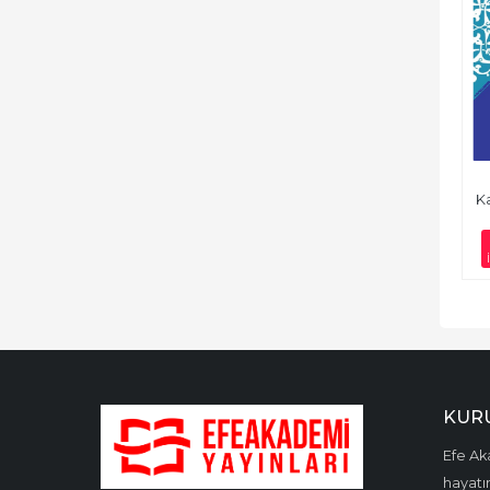
K
KUR
Efe Aka
hayatın