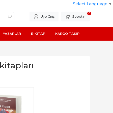
Select Language
▼
0
Üye Girişi
Sepetim
YAZARLAR
E-KİTAP
KARGO TAKİP
itapları