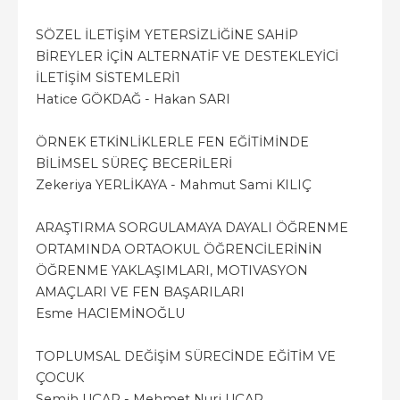
SÖZEL İLETİŞİM YETERSİZLİĞİNE SAHİP
BİREYLER İÇİN ALTERNATİF VE DESTEKLEYİCİ
İLETİŞİM SİSTEMLERİ1
Hatice GÖKDAĞ - Hakan SARI
ÖRNEK ETKİNLİKLERLE FEN EĞİTİMİNDE
BİLİMSEL SÜREÇ BECERİLERİ
Zekeriya YERLİKAYA - Mahmut Sami KILIÇ
ARAŞTIRMA SORGULAMAYA DAYALI ÖĞRENME
ORTAMINDA ORTAOKUL ÖĞRENCİLERİNİN
ÖĞRENME YAKLAŞIMLARI, MOTIVASYON
AMAÇLARI VE FEN BAŞARILARI
Esme HACIEMİNOĞLU
TOPLUMSAL DEĞİŞİM SÜRECİNDE EĞİTİM VE
ÇOCUK
Semih UÇAR - Mehmet Nuri UÇAR