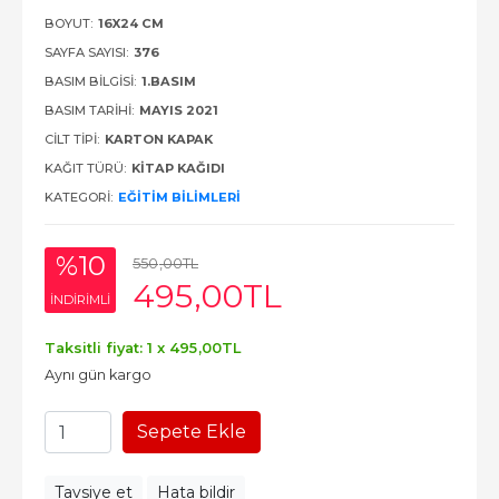
BOYUT:
16X24 CM
SAYFA SAYISI:
376
BASIM BILGISI:
1.BASIM
BASIM TARIHI:
MAYIS 2021
CILT TIPI:
KARTON KAPAK
KAĞIT TÜRÜ:
KITAP KAĞIDI
KATEGORI:
EĞITIM BILIMLERI
%10
550
,00
TL
495
,00
TL
INDIRIMLI
Taksitli fiyat: 1 x
495
,00
TL
Aynı gün kargo
Sepete Ekle
Tavsiye et
Hata bildir