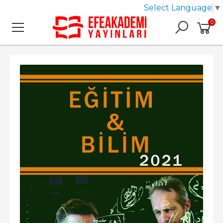
Select Language
▼
0