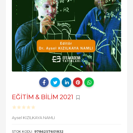
EĞİTİM & BİLİM 2021
Aysel KIZILKAYA NAMLI
STOK KODU:
9786257601832