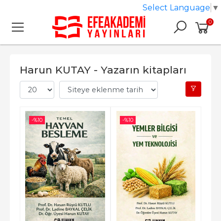
Select Language
▼
0
Harun KUTAY - Yazarın kitapları
-%
10
-%
10