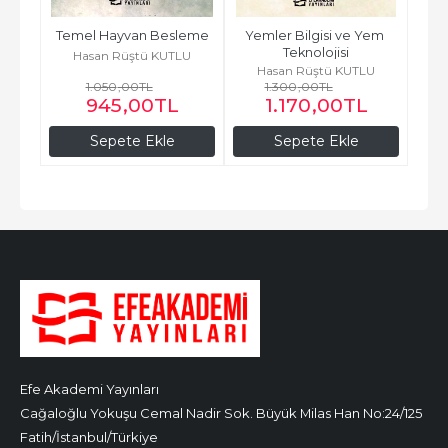
Temel Hayvan Besleme
Yemler Bilgisi ve Yem 
Teknolojisi
Hasan Rüştü KUTLU
Hasan Rüştü KUTLU
1.050
,00
TL
1.300
,00
TL
945
,00
TL
1.170
,00
TL
Sepete Ekle
Sepete Ekle
Efe Akademi Yayınları
Cağaloğlu Yokuşu Cemal Nadir Sok. Büyük Milas Han No:24/125
Fatih/İstanbul/Türkiye