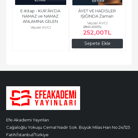
E-Kitap - KUR’ÂN’DA 
ÂYET VE HADİSLER 
NAMAZ ve NAMAZ 
IŞIĞINDA Zaman 
ANLAMINA GELEN 
Yönetimi, Gündelik ve 
Veysel AVCI
KAVRAM VE İFADELERİN...
280
Yıllık Hayatın...
,00
TL
Veysel AVCI
252
,00
TL
Sepete Ekle
Efe Akademi Yayınları
Cağaloğlu Yokuşu Cemal Nadir Sok. Büyük Milas Han No:24/125
Fatih/İstanbul/Türkiye